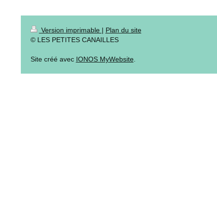
Version imprimable
|
Plan du site
© LES PETITES CANAILLES
Site créé avec
IONOS MyWebsite
.